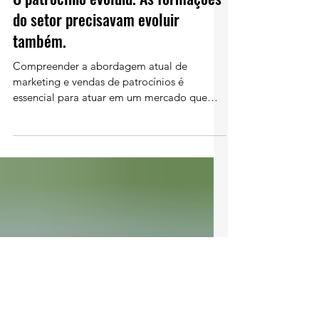
Redação - Patrocinio Brasil
13 de jul.
10 min de leitura
O patrocínio evoluiu. As formações
do setor precisavam evoluir
também.
Compreender a abordagem atual de
marketing e vendas de patrocínios é
essencial para atuar em um mercado que
passou a exigir estratégia, aderência, valor e
mensuração. Adauto Gudin no evento
Patrocínio em Movimento da APBR - Foto
Rafael Campos , RDH Audiovisual Durante
muito tempo, grande parte do
conhecimento transmitido no mercado
brasileiro esteve concentrada no patrocínio
como uma ferramenta institucional sem
necessariamente estar vinculada a