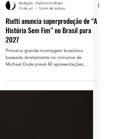
Redação - Patrocinio Brasil
13 de jul.
5 min de leitura
Riatti anuncia superprodução de “A
História Sem Fim” no Brasil para
2027
Primeira grande montagem brasileira
baseada diretamente no romance de
Michael Ende prevê 40 apresentações,
público de 30 mil pessoas e uma plataforma
de cultura, experiência, educação e impacto
com forte potencial para marcas
patrocinadoras. Arte oficial da adaptação
teatral brasileira de “A História Sem Fim”,
com estreia prevista para 2027, em São
Paulo. Imagem: Divulgação/Riatti
Entretenimento. Uma das histórias mais