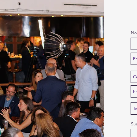
No
Su