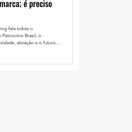
marca; é preciso
ing fala sobre o
Patrocínio Brasil, o
idade, ativação e o futuro
 A Dançar Marketing foi o
 Patrocínio Brasil, com
 categorias. O que esse
para a empresa? Receber
egorias diferentes no II
 uma grande honra para a