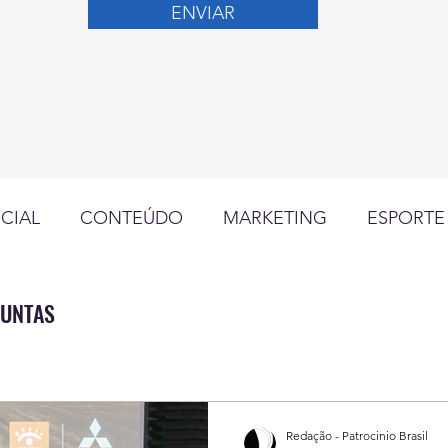
ENVIAR
CIAL
CONTEÚDO
MARKETING
ESPORTE
GESTÃO
CINCO PERGUNTAS
LANÇAMENT
GUNTAS
OCÍNIO GLOBAL
ESTRATÉGIA
OPINIÃO
R
Redação - Patrocinio Brasil