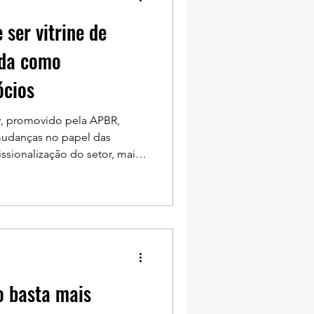
 ser vitrine de
ida como
ócios
, promovido pela APBR,
mudanças no papel das
ssionalização do setor, maior
eputação e conexão com
ocínios passa por uma
rcas buscam mais do que
ambém projetos capazes de
tação, engajamento e
aliação foi um dos destaques
o basta mais