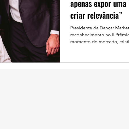
apenas expor uma 
criar relevância”
Presidente da Dançar Market
reconhecimento no II Prêmio 
momento do mercado, criativ
dos patrocínios culturais. 1.
grande destaque do II Prêmio
quatro troféus em diferentes
reconhecimento representa 
quatro troféus em quatro cat
Prêmio Patrocínio Brasil foi
APBR - Associação Patrocínio Brasil
Dançar Marketing e
Avenida Paulista 302 - São Paulo - SP
marketing@patrociniobrasil.com
11 99701 2767
POLÍTICAS DE TROCA, DEVOLUÇÃO E REEMBOLSO