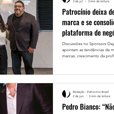
3 de jul.
3 min de leitura
Patrocínio deixa de
marca e se consol
plataforma de neg
Discussões no Sponsors Day
apontam as tendências de 
marcas, crescimento da profi
cobrança por resultados, r
públicos O mercado de patr
reestruturação, onde as ma
ampliar visibilidade, mas t
gerar relacionamento, repu
Redação - Patrocinio Brasil
resultados de negócio. A av
2 de jun.
5 min de leitura
da mais recente edição
Pedro Bianco: “Nã