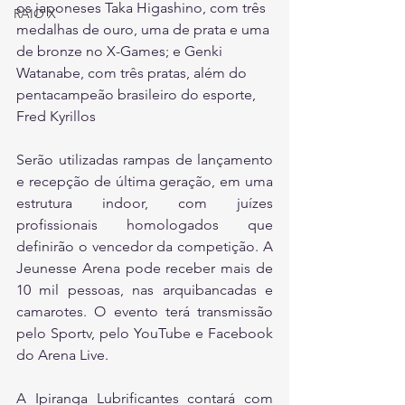
os japoneses Taka Higashino, com três 
RAIO X
medalhas de ouro, uma de prata e uma 
de bronze no X-Games; e Genki 
Watanabe, com três pratas, além do 
pentacampeão brasileiro do esporte, 
Fred Kyrillos
Serão utilizadas rampas de lançamento 
e recepção de última geração, em uma 
estrutura indoor, com juízes 
profissionais homologados que 
definirão o vencedor da competição. A 
Jeunesse Arena pode receber mais de 
10 mil pessoas, nas arquibancadas e 
camarotes. O evento terá transmissão 
pelo Sportv, pelo YouTube e Facebook 
do Arena Live.
A Ipiranga Lubrificantes contará com 