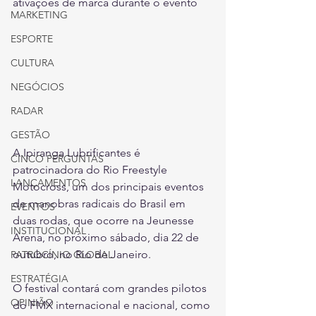
ativações de marca durante o evento
MARKETING
ESPORTE
CULTURA
NEGÓCIOS
RADAR
GESTÃO
A Ipiranga Lubrificantes é 
CINCO PERGUNTAS
patrocinadora do Rio Freestyle 
LANÇAMENTOS
Motocross, um dos principais eventos 
de manobras radicais do Brasil em 
EVENTOS
duas rodas, que ocorre na Jeunesse 
INSTITUCIONAL
Arena, no próximo sábado, dia 22 de 
outubro, no Rio de Janeiro. 
PATROCÍNIO GLOBAL
ESTRATÉGIA
O festival contará com grandes pilotos 
OPINIÃO
do FMX internacional e nacional, como 