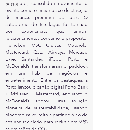
novembro, consolidou novamente o 
RAIO X
evento como o maior palco de ativação 
de marcas premium do país. O 
autódromo de Interlagos foi tomado 
por experiências que uniram 
relacionamento, consumo e propósito. 
Heineken, MSC Cruises, Motorola, 
Mastercard, Qatar Airways, Mercado 
Livre, Santander, iFood, Porto e 
McDonald’s transformaram o paddock 
em um hub de negócios e 
entretenimento. Entre os destaques, a 
Porto lançou o cartão digital Porto Bank 
+ McLaren + Mastercard, enquanto o 
McDonald’s adotou uma solução 
pioneira de sustentabilidade, usando 
biocombustível feito a partir de óleo de 
cozinha reciclado para reduzir em 99% 
as emissões de CO₂. 