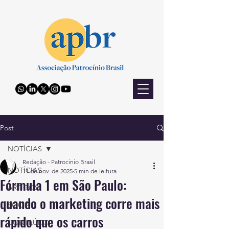
Post
NOTÍCIAS
Redação - Patrocinio Brasil
NOTÍCIAS
11 de nov. de 2025
5 min de leitura
Fórmula 1 em São Paulo:
ARTIGOS
quando o marketing corre mais
SOCIAL
rápido que os carros
CONTEÚDO