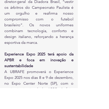
diretor-geral da Diadora Brasil, “vestir 
os árbitros do Campeonato Paulista é 
um orgulho e reafirma nosso 
compromisso com o futebol 
brasileiro”. Os novos uniformes 
combinam tecnologia, conforto e 
design italiano, reforçando a herança 
esportiva da marca.
Experience Expo 2025 terá apoio da 
APBR e foca em inovação e 
sustentabilidade
A UBRAFE promoverá o Experience 
Expo 2025 nos dias 8 e 9 de dezembro, 
no Expo Center Norte (SP), com o 
apoio institucional da APBR. A feira 
reunirá 3,5 mil profissionais e 70 marcas 
expositoras em uma programação 
voltada à inovação, ESG e tecnologia 