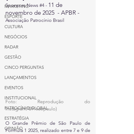
11 de 
Sponsors News 
#4
 - 
MARKETING
novembro de 2025  - APBR - 
ESPORTE
Associação Patrocínio Brasil
CULTURA
NEGÓCIOS
RADAR
GESTÃO
CINCO PERGUNTAS
LANÇAMENTOS
EVENTOS
INSTITUCIONAL
Foto: Reprodução do 
PATROCÍNIO GLOBAL
Instagram/@f1saopaulo)
ESTRATÉGIA
O Grande Prêmio de São Paulo de 
OPINIÃO
Fórmula 1 2025, realizado entre 7 e 9 de 