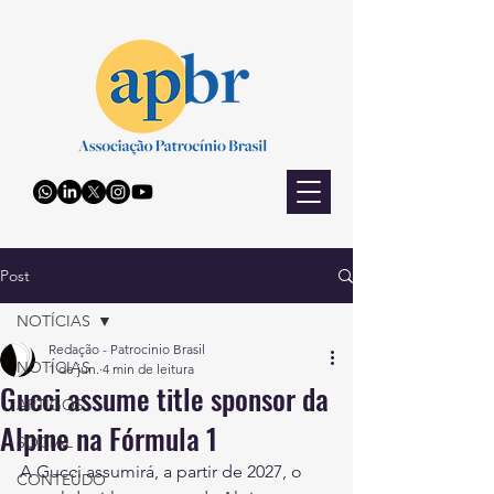
Post
NOTÍCIAS
Redação - Patrocinio Brasil
NOTÍCIAS
1 de jun.
4 min de leitura
Gucci assume title sponsor da
ARTIGOS
Alpine na Fórmula 1
SOCIAL
A Gucci assumirá, a partir de 2027, o 
CONTEÚDO