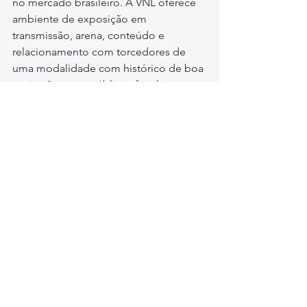
no mercado brasileiro. A VNL oferece 
ambiente de exposição em 
transmissão, arena, conteúdo e 
relacionamento com torcedores de 
uma modalidade com histórico de boa 
aceitação entre públicos familiares e 
consumidores de massa.
Flying Fish estreia como patrocinadora 
da Copa
A Flying Fish estreia como 
patrocinadora oficial da Copa do 
Mundo FIFA 2026 com a campanha “A 
profecia do Gol de Peixinho”. A ação 
trabalha a ideia de que 2026 será o ano 
do retorno do “gol de peixinho” e 
conta com participação do 
apresentador Lucas Gutierrez.