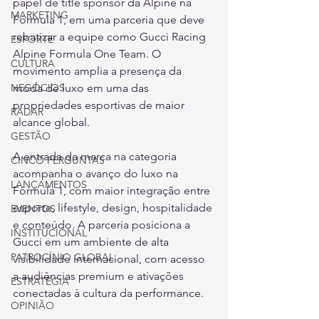
papel de title sponsor da Alpine na 
MARKETING
Fórmula 1, em uma parceria que deve 
rebatizar a equipe como Gucci Racing 
ESPORTE
Alpine Formula One Team. O 
CULTURA
movimento amplia a presença da 
NEGÓCIOS
moda de luxo em uma das 
propriedades esportivas de maior 
RADAR
alcance global.
GESTÃO
A entrada da marca na categoria 
CINCO PERGUNTAS
acompanha o avanço do luxo na 
LANÇAMENTOS
Fórmula 1, com maior integração entre 
esporte, lifestyle, design, hospitalidade 
EVENTOS
e conteúdo. A parceria posiciona a 
INSTITUCIONAL
Gucci em um ambiente de alta 
PATROCÍNIO GLOBAL
visibilidade internacional, com acesso 
a audiências premium e ativações 
ESTRATÉGIA
conectadas à cultura da performance.
OPINIÃO