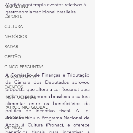
Medida contempla eventos relativos à 
MARKETING
gastronomia tradicional brasileira
ESPORTE
CULTURA
NEGÓCIOS
RADAR
GESTÃO
CINCO PERGUNTAS
A Comissão de Finanças e Tributação 
LANÇAMENTOS
da Câmara dos Deputados aprovou 
EVENTOS
proposta que altera a Lei Rouanet para 
incluir a gastronomia brasileira e cultura 
INSTITUCIONAL
alimentar entre os beneficiários da 
PATROCÍNIO GLOBAL
política de incentivo fiscal. A Lei 
ESTRATÉGIA
Rouanet criou o Programa Nacional de 
Apoio à Cultura (Pronac), e oferece 
OPINIÃO
benefícios fiscais para incentivar a 