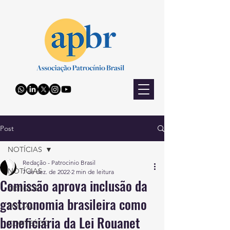
Post
NOTÍCIAS
Redação - Patrocinio Brasil
NOTÍCIAS
7 de dez. de 2022
2 min de leitura
Comissão aprova inclusão da
ARTIGOS
gastronomia brasileira como
SOCIAL
beneficiária da Lei Rouanet
CONTEÚDO