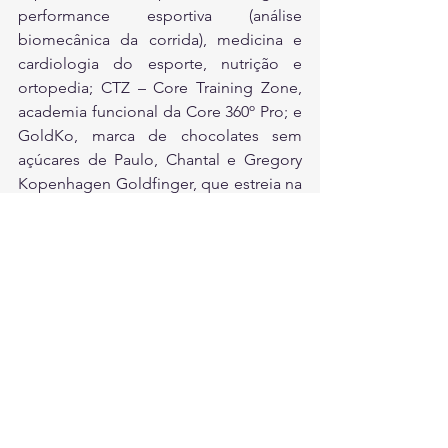
performance esportiva (análise 
biomecânica da corrida), medicina e 
cardiologia do esporte, nutrição e 
ortopedia; CTZ – Core Training Zone, 
academia funcional da Core 360º Pro; e 
GoldKo, marca de chocolates sem 
açúcares de Paulo, Chantal e Gregory 
Kopenhagen Goldfinger, que estreia na 
Running Land a segunda unidade física 
da marca.
ESPORTE