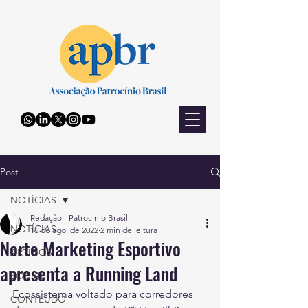
Post
NOTÍCIAS
Redação - Patrocinio Brasil
NOTÍCIAS
16 de ago. de 2022
2 min de leitura
Norte Marketing Esportivo
ARTIGOS
apresenta a Running Land
SOCIAL
Ecossistema voltado para corredores 
CONTEÚDO