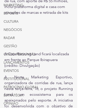
de rua, com aporte de R$ 55 milhões, 
MARKETING
inclui plataforma digital e casa com 
ativações de marcas e retirada de kits
ESPORTE
CULTURA
NEGÓCIOS
RADAR
GESTÃO
A Casa Running Land ficará localizada 
CINCO PERGUNTAS
em frente ao Parque Ibirapuera 
LANÇAMENTOS
(crédito: Divulgação)
EVENTOS
A Norte Marketing Esportivo, 
INSTITUCIONAL
organizadora de corridas de rua, lança 
PATROCÍNIO GLOBAL
nesta terça-feira, 16, o projeto Running 
Land, um ecossistema para os 
ESTRATÉGIA
apaixonados pelo esporte. A iniciativa 
OPINIÃO
foi desenvolvida com o objetivo de 