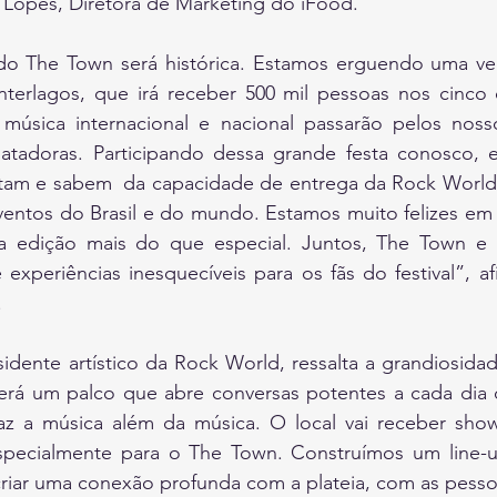
 Lopes, Diretora de Marketing do iFood.
do The Town será histórica. Estamos erguendo uma ver
erlagos, que irá receber 500 mil pessoas nos cinco dia
úsica internacional e nacional passarão pelos noss
atadoras. Participando dessa grande festa conosco, e
itam e sabem  da capacidade de entrega da Rock World p
eventos do Brasil e do mundo. Estamos muito felizes em
a edição mais do que especial. Juntos, The Town e i
xperiências inesquecíveis para os fãs do festival”, afi
.
sidente artístico da Rock World, ressalta a grandiosida
á um palco que abre conversas potentes a cada dia do
z a música além da música. O local vai receber shows
pecialmente para o The Town. Construímos um line-up
 criar uma conexão profunda com a plateia, com as pess