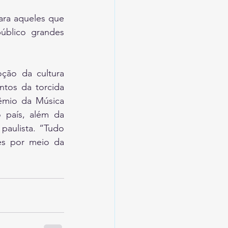
ara aqueles que 
blico grandes 
ão da cultura 
tos da torcida 
êmio da Música 
 país, além da 
aulista. “Tudo 
es por meio da 