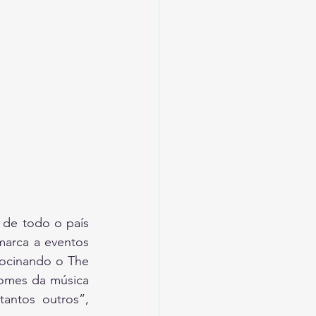
 de todo o país 
arca a eventos 
rocinando o The 
omes da música 
ntos outros”, 