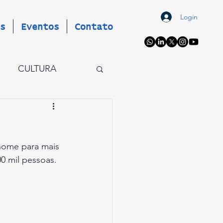
Login
s
Eventos
Contato
CULTURA
OS
EVENTOS
enome para mais 
AIO X
0 mil pessoas.