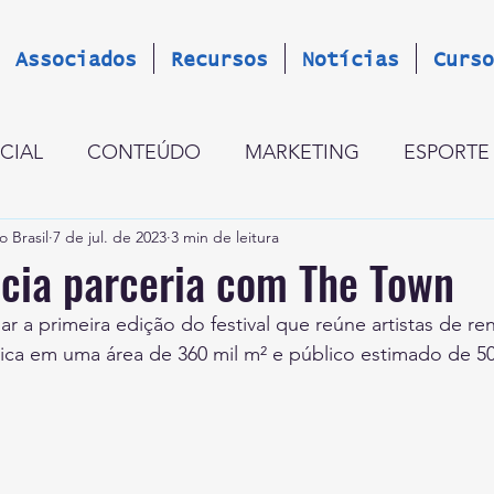
Associados
Recursos
Notícias
Curso
CIAL
CONTEÚDO
MARKETING
ESPORTE
o Brasil
7 de jul. de 2023
3 min de leitura
GESTÃO
CINCO PERGUNTAS
LANÇAMENT
cia parceria com The Town
ar a primeira edição do festival que reúne artistas de r
OCÍNIO GLOBAL
ESTRATÉGIA
OPINIÃO
R
ica em uma área de 360 mil m² e público estimado de 50