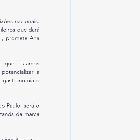
ões nacionais: 
leiros que dará 
”, promete Ana 
 que estamos 
otencializar a 
e gastronomia e 
o Paulo, será o 
stands da marca 
 inédita na sua 