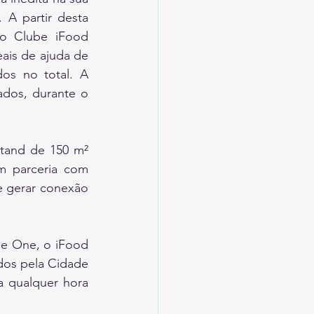
 A partir desta 
do Clube iFood 
ais de ajuda de 
s no total. A 
dos, durante o 
tand de 150 m² 
 parceria com 
 e gerar conexão 
he One, o iFood 
dos pela Cidade 
 qualquer hora 