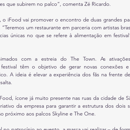
es que subirem no palco”, comenta Zé Ricardo.
 o iFood vai promover o encontro de duas grandes paix
 “Teremos um restaurante em parceria com artistas brasi
cias únicas no que se refere à alimentação em festival
imados com a estreia do The Town. As ativações
festival têm o objetivo de gerar novas conexões e p
co. A ideia é elevar a experiência dos fãs na frente d
salta.
Food, ícone já muito presente nas ruas da cidade de Sã
riativo da empresa para garantir a estrutura dos dois 
arão próximo aos palcos Skyline e The One.
 no patrocínio ao evento, a marca vai realizar – de forma