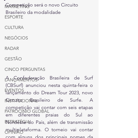
Competição será o novo Circuito 
MARKETING
Brasileiro da modalidade
ESPORTE
CULTURA
NEGÓCIOS
RADAR
GESTÃO
CINCO PERGUNTAS
A Confederação Brasileira de Surf 
LANÇAMENTOS
(CBSurf) anunciou nesta quinta-feira o 
EVENTOS
lançamento do Dream Tour 2023, novo 
Circuito Brasileiro de Surfe. A 
INSTITUCIONAL
competição vai contar com seis etapas 
PATROCÍNIO GLOBAL
em diferentes praias do Sul ao 
ESTRATÉGIA
Nordeste do País, além de transmissão 
multiplataforma. O torneio vai contar 
OPINIÃO
com alguns dos principais nomes da 