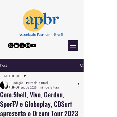
Post
NOTÍCIAS
Redação - Patrocinio Brasil
NOTÍCIAS
26 de jan. de 2023
1 min de leitura
Com Shell, Vivo, Gerdau,
ARTIGOS
SporTV e Globoplay, CBSurf
SOCIAL
apresenta o Dream Tour 2023
CONTEÚDO