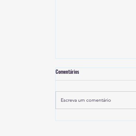
Comentários
Escreva um comentário
O patrocínio evoluiu. As formações
do setor precisavam evoluir
também.