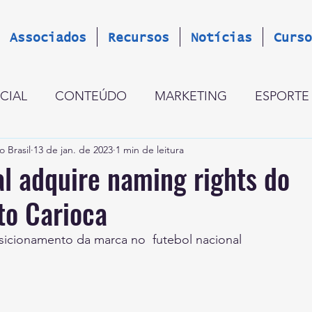
Associados
Recursos
Notícias
Curso
CIAL
CONTEÚDO
MARKETING
ESPORTE
o Brasil
13 de jan. de 2023
1 min de leitura
GESTÃO
CINCO PERGUNTAS
LANÇAMENT
l adquire naming rights do
o Carioca
OCÍNIO GLOBAL
ESTRATÉGIA
OPINIÃO
R
sicionamento da marca no  futebol nacional