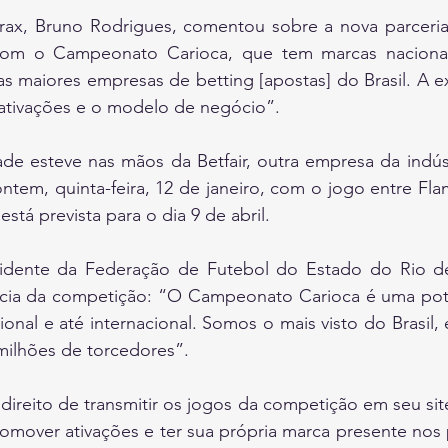
ax, Bruno Rodrigues, comentou sobre a nova parceria:
com o Campeonato Carioca, que tem marcas nacionai
 maiores empresas de betting [apostas] do Brasil. A ex
ativações e o modelo de negócio”.
de esteve nas mãos da Betfair, outra empresa da indúst
tem, quinta-feira, 12 de janeiro, com o jogo entre Fla
está prevista para o dia 9 de abril.
dente da Federação de Futebol do Estado do Rio de J
ncia da competição: “O Campeonato Carioca é uma potê
ional e até internacional. Somos o mais visto do Brasil, 
milhões de torcedores”.
 direito de transmitir os jogos da competição em seu site
mover ativações e ter sua própria marca presente nos p