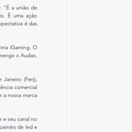
 “É a união de 
s. É uma ação 
pectativa é das 
ria iGaming. O 
mengo x Audax, 
aneiro (Ferj), 
ncia comercial 
e a nossa marca 
 e seu canal no 
ainéis de led e 