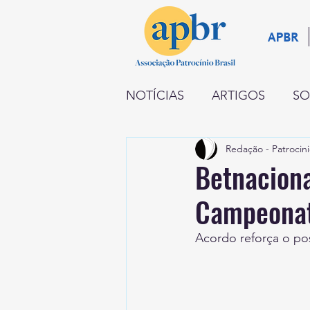
APBR
NOTÍCIAS
ARTIGOS
SO
Redação - Patrocini
NEGÓCIOS
RADAR
Betnaciona
Campeonat
INSTITUCIONAL
PATR
Acordo reforça o po