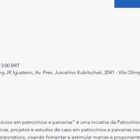
13:00 BRT
 JK Iguatemi, Av. Pres. Juscelino Kubitschek, 2041 - Vila Olímp
ios em patrocínios e parcerias” é uma inciativa da Patrocínio 
icas, projetos e estudos de caso em patrocínios e parcerias nos
orporativos, visando fomentar e estimular marcas e proponente