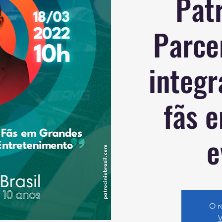
Patr
Parce
integr
fãs 
e
O r
V