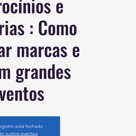
ocínios e
rias : Como
ar marcas e
em grandes
ventos
egistro está fechado
er outros eventos