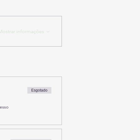
Mostrar informações
Esgotado
resso