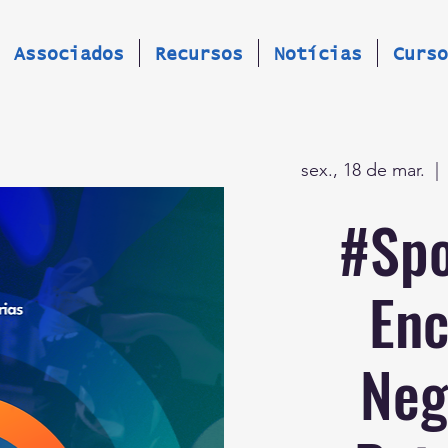
Associados
Recursos
Notícias
Curso
sex., 18 de mar.
  | 
#Spo
Enc
Neg