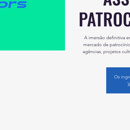
PATROC
A imersão definitiva 
mercado de patrocínios
agências, projetos cultu
Os ingr
V