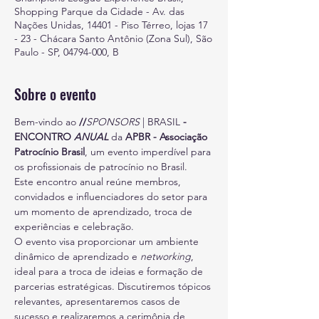
Shopping Parque da Cidade - Av. das
Nações Unidas, 14401 - Piso Térreo, lojas 17
- 23 - Chácara Santo Antônio (Zona Sul), São
Paulo - SP, 04794-000, B
Sobre o evento
Bem-vindo ao 
//
SPONSORS 
| BRASIL 
- 
ENCONTRO 
ANUAL 
da 
APBR - Associação 
Patrocínio Brasil
, um evento imperdível para 
os proﬁssionais de patrocínio no Brasil.
Este encontro anual reúne membros, 
convidados e inﬂuenciadores do setor para 
um momento de aprendizado, troca de 
experiências e celebração.
O evento visa proporcionar um ambiente 
dinâmico de aprendizado e 
networking
, 
ideal para a troca de ideias e formação de 
parcerias estratégicas. Discutiremos tópicos 
relevantes, apresentaremos casos de 
sucesso e realizaremos a cerimônia de 