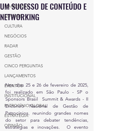
UM SUCESSO DE CONTEÚDO E
MARKETING
NETWORKING
ESPORTE
CULTURA
NEGÓCIOS
RADAR
GESTÃO
CINCO PERGUNTAS
LANÇAMENTOS
Nos dias 25 e 26 de fevereiro de 2025,  
EVENTOS
foi realizado em São Paulo - SP o 
INSTITUCIONAL
Sponsors Brasil  Summit & Awards - II 
PATROCÍNIO GLOBAL
Encontro Nacional de Gestão de 
Patrocínios, reunindo grandes nomes 
ESTRATÉGIA
do setor para debater tendências, 
OPINIÃO
estratégias e inovações.  O evento 