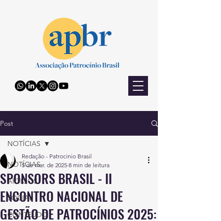
Post
NOTÍCIAS
Redação - Patrocinio Brasil
NOTÍCIAS
5 de mar. de 2025
8 min de leitura
SPONSORS BRASIL - II
ARTIGOS
ENCONTRO NACIONAL DE
SOCIAL
GESTÃO DE PATROCÍNIOS 2025:
CONTEÚDO