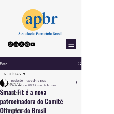
Post
NOTÍCIAS
Redação - Patrocinio Brasil
NOTÍCIAS
5 de set. de 2023
2 min de leitura
Smart Fit é a nova
ARTIGOS
patrocinadora do Comitê
SOCIAL
Olímpico do Brasil
CONTEÚDO