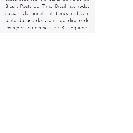
Brasil. Posts do Time Brasil nas redes 
sociais da Smart Fit também fazem 
parte do acordo, além  do direito de 
inserções comerciais de 30 segundos 
no Canal Olímpico do Brasil.
Fonte: Comitê Olímpico do Brasil
ESPORTE
Ver tudo
Posts recentes