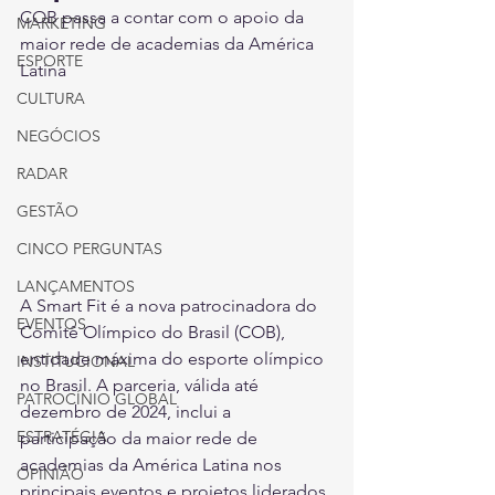
COB passa a contar com o apoio da 
MARKETING
maior rede de academias da América 
ESPORTE
Latina
CULTURA
NEGÓCIOS
RADAR
GESTÃO
CINCO PERGUNTAS
LANÇAMENTOS
A Smart Fit é a nova patrocinadora do 
EVENTOS
Comitê Olímpico do Brasil (COB), 
entidade máxima do esporte olímpico 
INSTITUCIONAL
no Brasil. A parceria, válida até 
PATROCÍNIO GLOBAL
dezembro de 2024, inclui a 
ESTRATÉGIA
participação da maior rede de 
academias da América Latina nos 
OPINIÃO
principais eventos e projetos liderados 