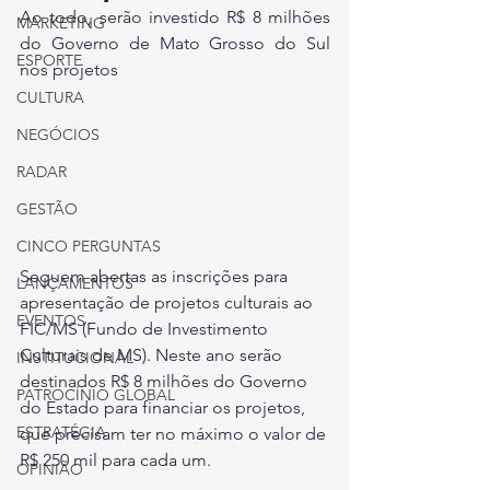
Ao todo, serão investido R$ 8 milhões 
MARKETING
do Governo de Mato Grosso do Sul 
ESPORTE
nos projetos
CULTURA
NEGÓCIOS
RADAR
GESTÃO
CINCO PERGUNTAS
Seguem abertas as inscrições para 
LANÇAMENTOS
apresentação de projetos culturais ao 
EVENTOS
FIC/MS (Fundo de Investimento 
Culturais de MS). Neste ano serão 
INSTITUCIONAL
destinados R$ 8 milhões do Governo 
PATROCÍNIO GLOBAL
do Estado para financiar os projetos, 
ESTRATÉGIA
que precisam ter no máximo o valor de 
R$ 250 mil para cada um.
OPINIÃO