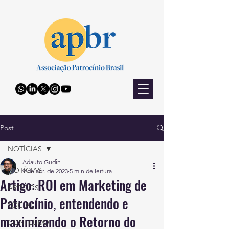
Post
NOTÍCIAS
Adauto Gudin
NOTÍCIAS
9 de abr. de 2023
5 min de leitura
Artigo: ROI em Marketing de
ARTIGOS
Patrocínio, entendendo e
SOCIAL
maximizando o Retorno do
CONTEÚDO