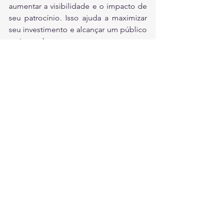
aumentar a visibilidade e o impacto de 
seu patrocínio. Isso ajuda a maximizar 
seu investimento e alcançar um público 
mais amplo.
Para maximizar o ROI no marketing de 
patrocínio é essencial tomar decisões 
de marketing  baseadas em dados.  Ao 
considerar tanto o custo do patrocínio 
quanto os benefícios que o patrocínio 
oferece, você pode aproveitar ao 
máximo seu investimento e alcançar os 
resultados desejados. 
Ao selecionar cuidadosamente as 
oportunidades certas de patrocínio, 
medir o impacto de seu patrocínio e 
alavancar seu patrocínio por meio de 
outros canais de marketing, você pode 