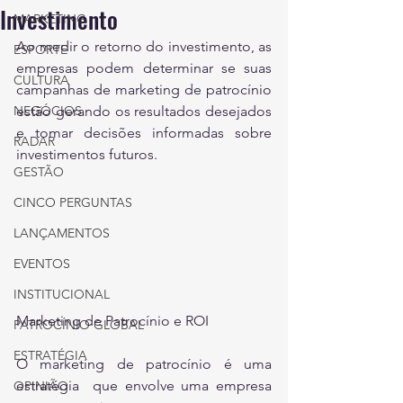
Investimento
MARKETING
Ao medir o retorno do investimento, as 
ESPORTE
empresas podem determinar se suas 
CULTURA
campanhas de marketing de patrocínio 
NEGÓCIOS
estão gerando os resultados desejados 
e tomar decisões informadas sobre 
RADAR
investimentos futuros. 
GESTÃO
CINCO PERGUNTAS
LANÇAMENTOS
EVENTOS
INSTITUCIONAL
Marketing de Patrocínio e ROI
PATROCÍNIO GLOBAL
ESTRATÉGIA
O marketing de patrocínio é uma 
estratégia  que envolve uma empresa 
OPINIÃO