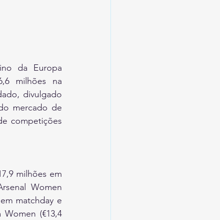
ino da Europa 
,6 milhões na 
ado, divulgado 
 do mercado de 
de competições 
7,9 milhões em 
Arsenal Women 
 em matchday e 
a Women (€13,4 