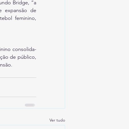
ndo Bridge, “a 
e expansão de 
ebol feminino, 
nino consolida-
ção de público, 
nsão.
Ver tudo