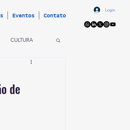
Login
s
Eventos
Contato
CULTURA
OS
EVENTOS
ão de
AIO X