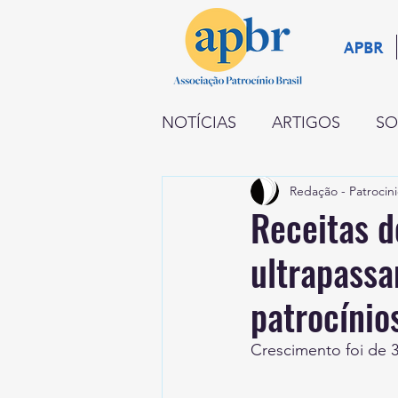
APBR
NOTÍCIAS
ARTIGOS
SO
Redação - Patrocini
NEGÓCIOS
RADAR
Receitas d
ultrapass
INSTITUCIONAL
PATR
patrocínio
Crescimento foi de 3