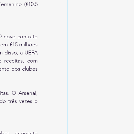
emenino (€10,5 
 novo contrato 
em £15 milhões 
 disso, a UEFA 
receitas, com 
ento dos clubes 
tas. O Arsenal, 
o três vezes o 
bes, enquanto 