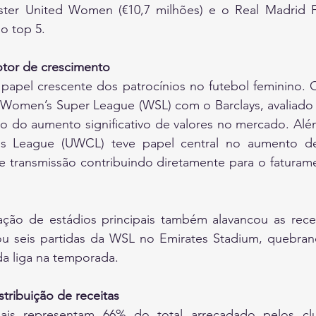
ster United Women (€10,7 milhões) e o Real Madrid F
o top 5.
tor de crescimento
papel crescente dos patrocínios no futebol feminino. O
 Women’s Super League (WSL) com o Barclays, avaliado 
o do aumento significativo de valores no mercado. Além
 League (UWCL) teve papel central no aumento de 
de transmissão contribuindo diretamente para o faturam
zação de estádios principais também alavancou as recei
ou seis partidas da WSL no Emirates Stadium, quebrand
da liga na temporada.
stribuição de receitas
iais representam 66% do total arrecadado pelos clu