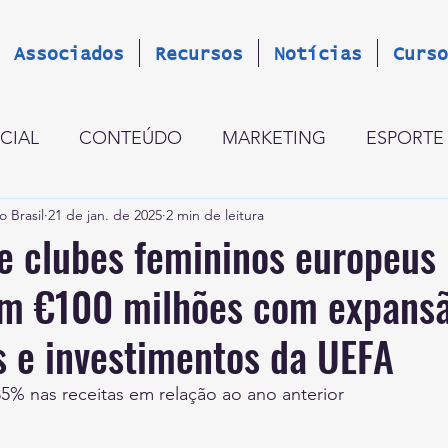
Associados
Recursos
Notícias
Curso
CIAL
CONTEÚDO
MARKETING
ESPORTE
o Brasil
21 de jan. de 2025
2 min de leitura
GESTÃO
CINCO PERGUNTAS
LANÇAMENT
e clubes femininos europeus
am €100 milhões com expans
OCÍNIO GLOBAL
ESTRATÉGIA
OPINIÃO
R
s e investimentos da UEFA
5% nas receitas em relação ao ano anterior