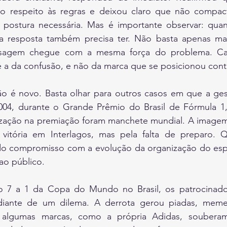
 no respeito às regras e deixou claro que não compa
postura necessária. Mas é importante observar: quan
a resposta também precisa ter. Não basta apenas mar
sagem chegue com a mesma força do problema. Caso
 a da confusão, e não da marca que se posicionou contr
o é novo. Basta olhar para outros casos em que a gestã
04, durante o Grande Prêmio do Brasil de Fórmula 1,
zação na premiação foram manchete mundial. A imagem 
 vitória em Interlagos, mas pela falta de preparo.
do compromisso com a evolução da organização do espo
ao público.
co 7 a 1 da Copa do Mundo no Brasil, os patrocinado
m diante de um dilema. A derrota gerou piadas, mem
s algumas marcas, como a própria Adidas, souberam 