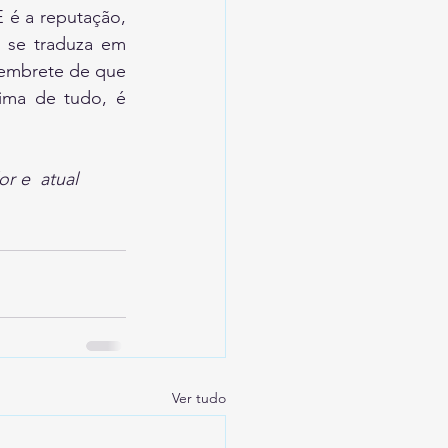
é a reputação, 
 se traduza em 
lembrete de que 
ima de tudo, é 
r e  atual 
Ver tudo