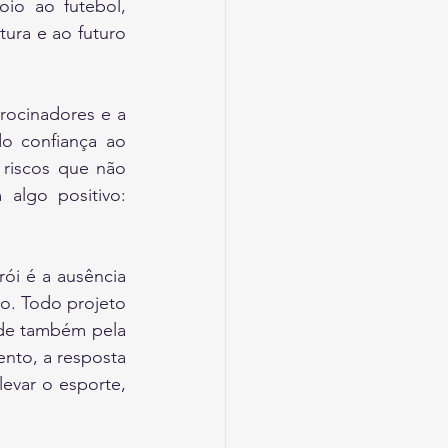
io ao futebol, 
tura e ao futuro 
ocinadores e a 
o confiança ao 
riscos que não 
algo positivo: 
i é a ausência 
go. Todo projeto 
de também pela 
to, a resposta 
evar o esporte, 