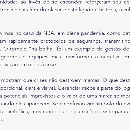
nidade: ao invés de se esconder, reforçaram seu apo
cínio vai além do placar e está ligado à história, à cul
 vimos no caso da NBA, em plena pandemia, como patr
ram rapidamente protocolos de segurança, transmitind
. O torneio “na bolha” foi um exemplo de gestão de 
gadores e equipes, mas transformou a narrativa em 
novação em meio à crise.
mostram que crises não destroem marcas. O que destró
rcional, clara e visível. Gerenciar riscos é parte do jo
ga potenciais imprevistos e o valor de uma marca se me
ando eles aparecem. Se a confusão vira símbolo do even
te simbólica, mostrando que o patrocínio existe para el
o.