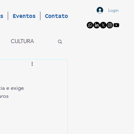
Login
s
Eventos
Contato
CULTURA
OS
EVENTOS
ia e exige 
AIO X
uros