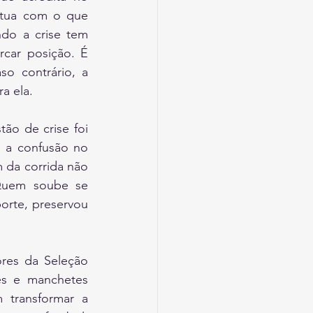
ctua com o que 
do a crise tem 
car posição. É 
 contrário, a 
a ela.
o de crise foi 
 a confusão no 
da corrida não 
 Quem soube se 
rte, preservou 
res da Seleção 
es e manchetes 
transformar a 