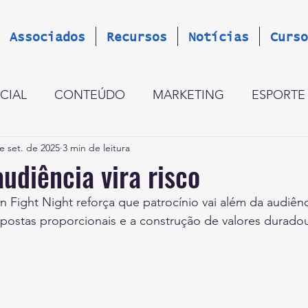
Associados
Recursos
Notícias
Curso
CIAL
CONTEÚDO
MARKETING
ESPORTE
e set. de 2025
3 min de leitura
GESTÃO
CINCO PERGUNTAS
LANÇAMENT
udiência vira risco
 Fight Night reforça que patrocínio vai além da audiênc
OCÍNIO GLOBAL
ESTRATÉGIA
OPINIÃO
R
spostas proporcionais e a construção de valores durado