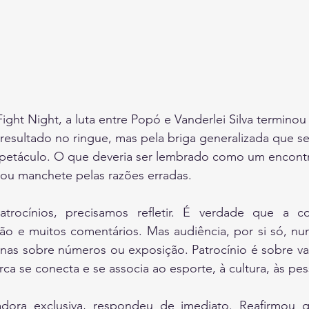
ight Night, a luta entre Popó e Vanderlei Silva terminou
esultado no ringue, mas pela briga generalizada que se
petáculo. O que deveria ser lembrado como um encontro
irou manchete pelas razões erradas.
rocínios, precisamos refletir. É verdade que a co
ão e muitos comentários. Mas audiência, por si só, nunc
nas sobre números ou exposição. Patrocínio é sobre val
 se conecta e se associa ao esporte, à cultura, às pes
adora exclusiva, respondeu de imediato. Reafirmou q