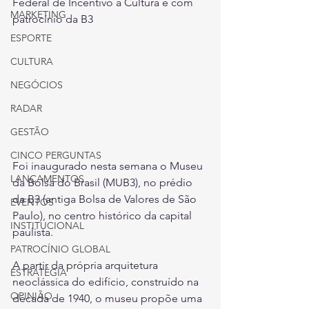
Federal de Incentivo à Cultura e com 
MARKETING
patrocínio da B3
ESPORTE
CULTURA
NEGÓCIOS
RADAR
GESTÃO
CINCO PERGUNTAS
Foi inaugurado nesta semana o Museu 
LANÇAMENTOS
da Bolsa do Brasil (MUB3), no prédio 
da B3 (antiga Bolsa de Valores de São 
EVENTOS
Paulo), no centro histórico da capital 
INSTITUCIONAL
paulista.
PATROCÍNIO GLOBAL
A partir da própria arquitetura 
ESTRATÉGIA
neoclássica do edifício, construído na 
OPINIÃO
década de 1940, o museu propõe uma 