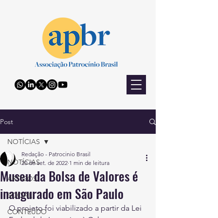
Post
NOTÍCIAS
Redação - Patrocinio Brasil
NOTÍCIAS
20 de set. de 2022
1 min de leitura
Museu da Bolsa de Valores é
ARTIGOS
inaugurado em São Paulo
SOCIAL
O projeto foi viabilizado a partir da Lei 
CONTEÚDO