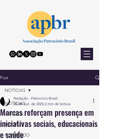
Post
NOTÍCIAS
Redação - Patrocinio Brasil
NOTÍCIAS
20 de out. de 2025
2 min de leitura
Marcas reforçam presença em
ARTIGOS
iniciativas sociais, educacionais
SOCIAL
e saúde
CONTEÚDO