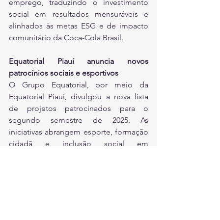
emprego, traduzindo o investimento 
social em resultados mensuráveis e 
alinhados às metas ESG e de impacto 
comunitário da Coca-Cola Brasil.
Equatorial Piauí anuncia novos 
patrocínios sociais e esportivos
O Grupo Equatorial, por meio da 
Equatorial Piauí, divulgou a nova lista 
de projetos patrocinados para o 
segundo semestre de 2025. As 
iniciativas abrangem esporte, formação 
cidadã e inclusão social em 
comunidades vulneráveis, utilizando 
mecanismos de incentivo fiscal como 
base de financiamento.
 De
 acordo com 
o grupo, a estratégia combina 
curadoria local, governança e 
indicadores de impacto, incluindo 