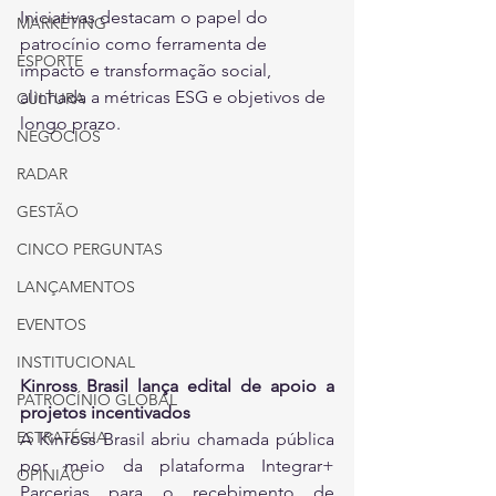
Iniciativas destacam o papel do 
MARKETING
patrocínio como ferramenta de 
ESPORTE
impacto e transformação social, 
alinhada a métricas ESG e objetivos de 
CULTURA
longo prazo.
NEGÓCIOS
RADAR
GESTÃO
CINCO PERGUNTAS
LANÇAMENTOS
EVENTOS
INSTITUCIONAL
Kinross Brasil lança edital de apoio a 
PATROCÍNIO GLOBAL
projetos incentivados
ESTRATÉGIA
A Kinross Brasil abriu chamada pública 
por meio da plataforma Integrar+ 
OPINIÃO
Parcerias para o recebimento de 