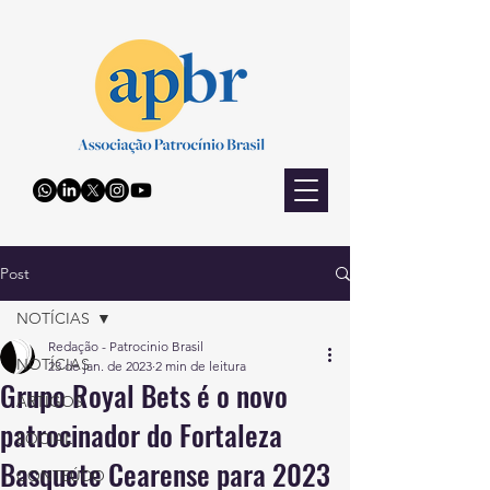
Post
NOTÍCIAS
Redação - Patrocinio Brasil
NOTÍCIAS
23 de jan. de 2023
2 min de leitura
Grupo Royal Bets é o novo
ARTIGOS
patrocinador do Fortaleza
SOCIAL
Basquete Cearense para 2023
CONTEÚDO