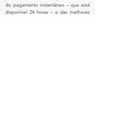
do pagamento instantâneo – que está 
disponível 24 horas – e das melhores 
cotações do mercado. As mudanças 
fortalecem a presença da empresa na 
perspectiva do entretenimento 
esportivo brasileiro, que é um dos que 
mais crescem no mundo, favorecendo 
também o apoio a equipes de 
modalidades diversas.
ESPORTE
Ver tudo
Posts recentes