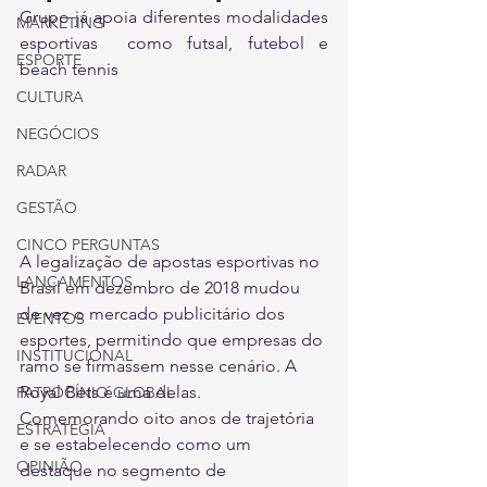
Grupo já apoia diferentes modalidades 
MARKETING
esportivas  como futsal, futebol e 
ESPORTE
beach tennis 
CULTURA
NEGÓCIOS
RADAR
GESTÃO
CINCO PERGUNTAS
A legalização de apostas esportivas no 
LANÇAMENTOS
Brasil em dezembro de 2018 mudou 
de vez o mercado publicitário dos 
EVENTOS
esportes, permitindo que empresas do 
INSTITUCIONAL
ramo se firmassem nesse cenário. A 
Royal Bets é uma delas. 
PATROCÍNIO GLOBAL
Comemorando oito anos de trajetória 
ESTRATÉGIA
e se estabelecendo como um 
OPINIÃO
destaque no segmento de 