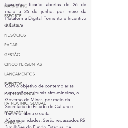
Inscrições ficarão abertas de 26 de 
MARKETING
maio a 26 de junho, por meio da 
ESPORTE
Plataforma Digital Fomento e Incentivo 
à Cultura
CULTURA
NEGÓCIOS
RADAR
GESTÃO
CINCO PERGUNTAS
LANÇAMENTOS
EVENTOS
Com o objetivo de contemplar as 
expressões culturais afro-mineiras, o 
INSTITUCIONAL
Governo de Minas, por meio da 
PATROCÍNIO GLOBAL
Secretaria de Estado de Cultura e 
ESTRATÉGIA
Turismo, abriu o edital 
Afromineiridades. Serão repassados R$ 
OPINIÃO
3 milhões do Fundo Estadual de 