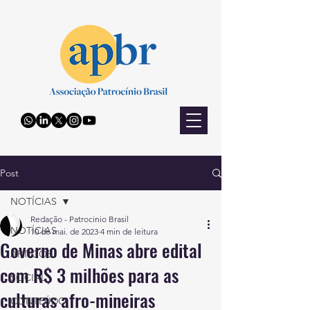
Post
NOTÍCIAS
Redação - Patrocinio Brasil
NOTÍCIAS
10 de mai. de 2023
4 min de leitura
Governo de Minas abre edital
ARTIGOS
com R$ 3 milhões para as
SOCIAL
culturas afro-mineiras
CONTEÚDO