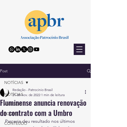
Post
NOTÍCIAS
Redação - Patrocinio Brasil
NOTÍCIAS
21 de nov. de 2022
1 min de leitura
Fluminense anuncia renovação
ARTIGOS
do contrato com a Umbro
SOCIAL
Parceria deu resultado nos últimos 
CONTEÚDO