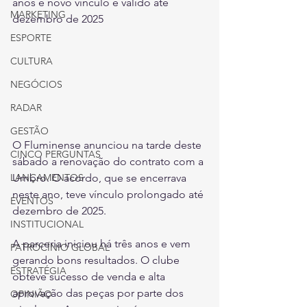
anos e novo vínculo é válido até 
MARKETING
dezembro de 2025
ESPORTE
CULTURA
NEGÓCIOS
RADAR
GESTÃO
O Fluminense anunciou na tarde deste 
CINCO PERGUNTAS
sábado a renovação do contrato com a 
Umbro. O acordo, que se encerrava 
LANÇAMENTOS
neste ano, teve vínculo prolongado até 
EVENTOS
dezembro de 2025.
INSTITUCIONAL
A parceria iniciou há três anos e vem 
PATROCÍNIO GLOBAL
gerando bons resultados. O clube 
ESTRATÉGIA
obteve sucesso de venda e alta 
aprovação das peças por parte dos 
OPINIÃO