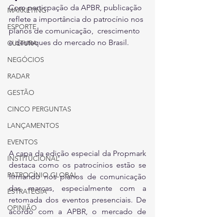
Com particpação da APBR, publicação 
MARKETING
reflete a importância do patrocínio nos 
ESPORTE
planos de comunicação,  crescimento 
e destaques do mercado no Brasil.
CULTURA
NEGÓCIOS
RADAR
GESTÃO
CINCO PERGUNTAS
LANÇAMENTOS
EVENTOS
A capa da edição especial da Propmark 
INSTITUCIONAL
destaca como os patrocínios estão se 
PATROCÍNIO GLOBAL
firmando nos planos de comunicação 
das marcas, especialmente com a 
ESTRATÉGIA
retomada dos eventos presenciais. De 
OPINIÃO
acordo com a APBR, o mercado de 