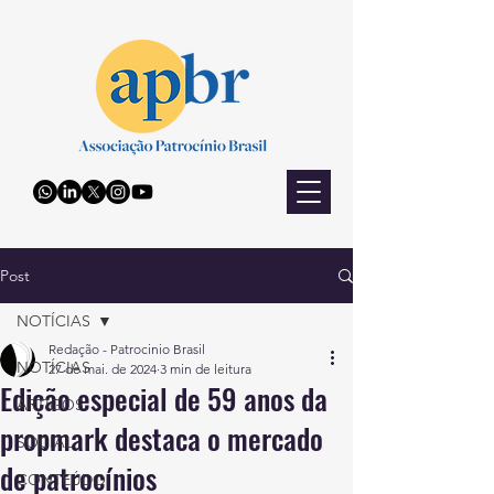
Post
NOTÍCIAS
Redação - Patrocinio Brasil
NOTÍCIAS
27 de mai. de 2024
3 min de leitura
Edição especial de 59 anos da
ARTIGOS
propmark destaca o mercado
SOCIAL
de patrocínios
CONTEÚDO