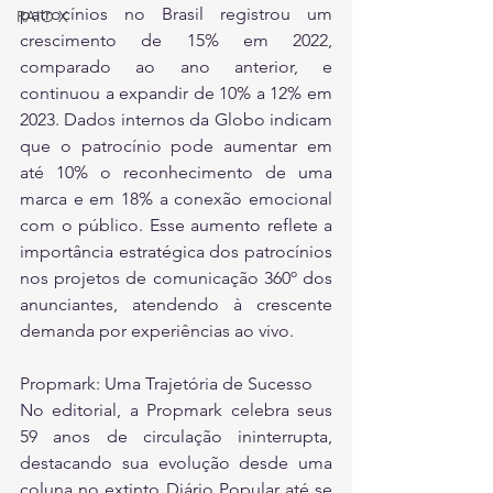
patrocínios no Brasil registrou um 
RAIO X
crescimento de 15% em 2022, 
comparado ao ano anterior, e 
continuou a expandir de 10% a 12% em 
2023. Dados internos da Globo indicam 
que o patrocínio pode aumentar em 
até 10% o reconhecimento de uma 
marca e em 18% a conexão emocional 
com o público. Esse aumento reflete a 
importância estratégica dos patrocínios 
nos projetos de comunicação 360º dos 
anunciantes, atendendo à crescente 
demanda por experiências ao vivo.
Propmark: Uma Trajetória de Sucesso
No editorial, a Propmark celebra seus 
59 anos de circulação ininterrupta, 
destacando sua evolução desde uma 
coluna no extinto Diário Popular até se 