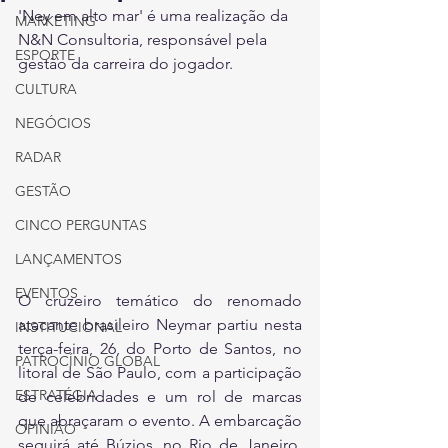
'Ney em alto mar' é uma realização da 
MARKETING
N&N Consultoria, responsável pela 
ESPORTE
gestão da carreira do jogador.
CULTURA
NEGÓCIOS
RADAR
GESTÃO
CINCO PERGUNTAS
LANÇAMENTOS
EVENTOS
O cruzeiro temático do renomado 
atacante brasileiro Neymar partiu nesta 
INSTITUCIONAL
terça-feira, 26, do Porto de Santos, no 
PATROCÍNIO GLOBAL
litoral de São Paulo, com a participação 
ESTRATÉGIA
de celebridades e um rol de marcas 
que abraçaram o evento. A embarcação 
OPINIÃO
seguirá até Búzios, no Rio de Janeiro, 