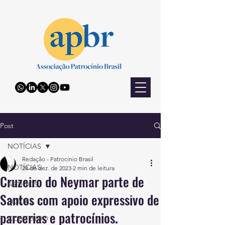
Post
NOTÍCIAS
Redação - Patrocinio Brasil
NOTÍCIAS
28 de dez. de 2023
2 min de leitura
Cruzeiro do Neymar parte de
ARTIGOS
Santos com apoio expressivo de
SOCIAL
parcerias e patrocínios.
CONTEÚDO