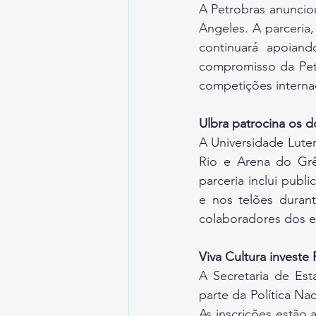
A Petrobras anunciou
Angeles. A parceria
continuará apoiando
compromisso da Petr
competições internac
Ulbra patrocina os d
A Universidade Luter
Rio e Arena do Gr
parceria inclui publ
e nos telões durant
colaboradores dos es
Viva Cultura investe
A Secretaria de Esta
parte da Política Na
As inscrições estão 