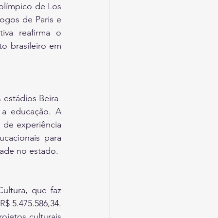
olímpico de Los 
gos de Paris e 
iva reafirma o 
 brasileiro em 
 estádios Beira-
a educação. A 
 de experiência 
cacionais para 
dade no estado.
ultura, que faz 
$ 5.475.586,34. 
jetos culturais 