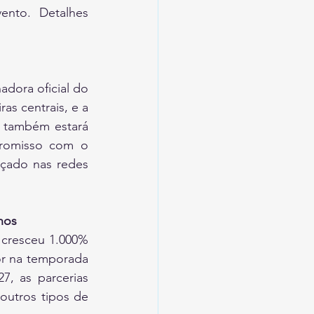
nto. Detalhes 
dora oficial do 
as centrais, e a 
 também estará 
romisso com o 
çado nas redes 
nos
cresceu 1.000% 
r na temporada 
, as parcerias 
outros tipos de 