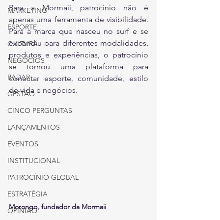
Para a Mormaii, patrocínio não é 
MARKETING
apenas uma ferramenta de visibilidade. 
ESPORTE
Para a marca que nasceu no surf e se 
expandiu para diferentes modalidades, 
CULTURA
produtos e experiências, o patrocínio 
NEGÓCIOS
se tornou uma plataforma para 
RADAR
conectar esporte, comunidade, estilo 
de vida e negócios.
GESTÃO
CINCO PERGUNTAS
LANÇAMENTOS
EVENTOS
INSTITUCIONAL
PATROCÍNIO GLOBAL
ESTRATÉGIA
Morongo, fundador da Mormaii
OPINIÃO