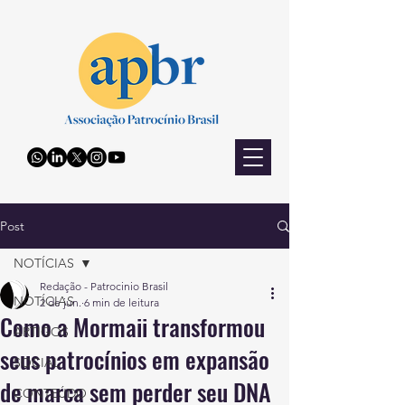
Post
NOTÍCIAS
Redação - Patrocinio Brasil
NOTÍCIAS
2 de jun.
6 min de leitura
Como a Mormaii transformou
ARTIGOS
seus patrocínios em expansão
SOCIAL
de marca sem perder seu DNA
CONTEÚDO