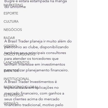
Bugre e estará estampada na manga 
MARKETING
do uniforme 
ESPORTE
CULTURA
NEGÓCIOS
RADAR
A Brasil Trader planeja ir muito além do 
GESTÃO
patrocínio ao clube, disponibilizando 
também seus principais consultores 
CINCO PERGUNTAS
para atender os torcedores que 
LANÇAMENTOS
tenham interesse em investimentos 
para realizar planejamento financeiro.
EVENTOS
INSTITUCIONAL
A Brasil Trader Investimentos é 
PATROCÍNIO GLOBAL
especializada em aplicações no 
mercado financeiro, com ganhos a 
ESTRATÉGIA
seus clientes acima do mercado 
OPINIÃO
financeiro tradicional, motivo pelo 