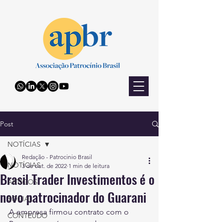
Post
NOTÍCIAS
Redação - Patrocinio Brasil
NOTÍCIAS
3 de out. de 2022
1 min de leitura
Brasil Trader Investimentos é o
ARTIGOS
novo patrocinador do Guarani
SOCIAL
A empresa firmou contrato com o 
CONTEÚDO