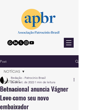
Post
NOTÍCIAS
Redação - Patrocinio Brasil
NOTÍCIAS
26 de set. de 2022
1 min de leitura
Betnacional anuncia Vágner
ARTIGOS
Love como seu novo
SOCIAL
embaixador
CONTEÚDO