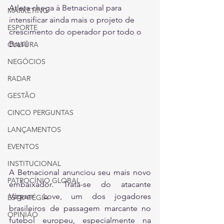
Atleta chega à Betnacional para 
MARKETING
intensificar ainda mais o projeto de 
ESPORTE
crescimento do operador por todo o 
Brasil
CULTURA
NEGÓCIOS
RADAR
GESTÃO
CINCO PERGUNTAS
LANÇAMENTOS
EVENTOS
INSTITUCIONAL
A Betnacional anunciou seu mais novo 
PATROCÍNIO GLOBAL
embaixador. Trata-se do atacante 
Vágner Love, um dos jogadores 
ESTRATÉGIA
brasileiros de passagem marcante no 
OPINIÃO
futebol europeu, especialmente na 