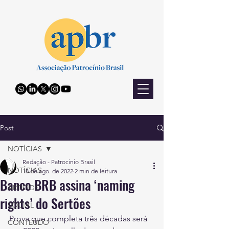
Post
NOTÍCIAS
Redação - Patrocinio Brasil
NOTÍCIAS
18 de ago. de 2022
2 min de leitura
Banco BRB assina ‘naming
ARTIGOS
rights’ do Sertões
SOCIAL
Prova que completa três décadas será 
CONTEÚDO