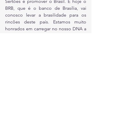
Sertões é promover o Brasil. E hoje o 
BRB, que é o banco de Brasília, vai 
conosco levar a brasilidade para os 
rincões deste país. Estamos muito 
honrados em carregar no nosso DNA a 
marca do BRB e por confiarem nesta 
parceria".
ESPORTE
Ver tudo
Posts recentes