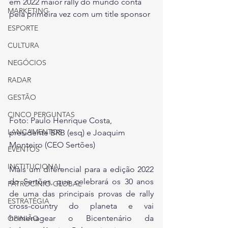
em 2022 maior rally do mundo conta 
MARKETING
pela primeira vez com um title sponsor
ESPORTE
CULTURA
NEGÓCIOS
RADAR
GESTÃO
CINCO PERGUNTAS
Foto: Paulo Henrique Costa, 
LANÇAMENTOS
presidente BRB (esq) e Joaquim 
Monteiro (CEO Sertões)
EVENTOS
INSTITUCIONAL
Mais um diferencial para a edição 2022 
do Sertões, que celebrará os 30 anos 
PATROCÍNIO GLOBAL
de uma das principais provas de rally 
ESTRATÉGIA
cross-country do planeta e vai 
homenagear o Bicentenário da 
OPINIÃO