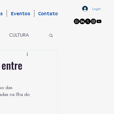
Login
s
Eventos
Contato
CULTURA
OS
EVENTOS
 entre
AIO X
so das 
adas na Ilha do 