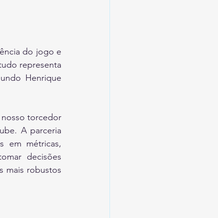
ncia do jogo e 
udo representa 
gundo Henrique 
nosso torcedor 
be. A parceria 
 em métricas, 
omar decisões 
s mais robustos 