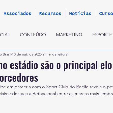
Associados
Recursos
Notícias
Curso
CIAL
CONTEÚDO
MARKETING
ESPORTE
o Brasil
13 de out. de 2025
2 min de leitura
GESTÃO
CINCO PERGUNTAS
LANÇAMENT
no estádio são o principal elo
torcedores
OCÍNIO GLOBAL
ESTRATÉGIA
OPINIÃO
R
ize em parceria com o Sport Club do Recife revela o pe
iais e destaca a Betnacional entre as marcas mais lembr