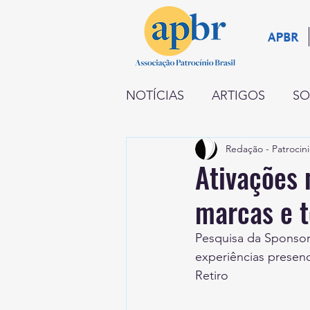
APBR
NOTÍCIAS
ARTIGOS
SO
Redação - Patrocini
NEGÓCIOS
RADAR
Ativações 
marcas e 
INSTITUCIONAL
PATR
Pesquisa da Sponsor
experiências presenc
Retiro