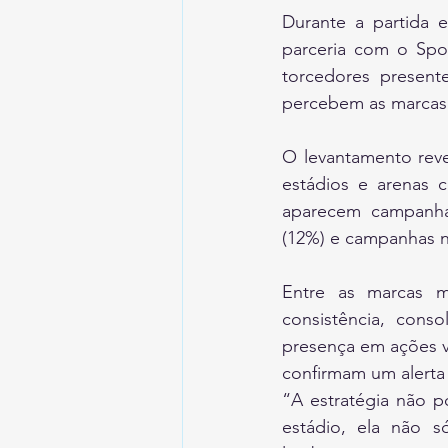
Durante a partida e
parceria com o Spor
torcedores present
percebem as marcas 
O levantamento reve
estádios e arenas 
aparecem campanhas
(12%) e campanhas n
Entre as marcas m
consistência, cons
presença em ações v
confirmam um alerta
“A estratégia não p
estádio, ela não só