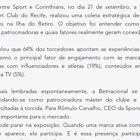
ntre Sport e Corinthians, no dia 21 de setembro, a 
t Club do Recife, realizou uma coleta estratégica d
es na Ilha do Retiro. O objetivo foi entender como
patrocinadoras e quais fatores realmente geram conexã
lou que 64% dos torcedores apontam as experiências 
como o principal fator de engajamento com as marca
 com influenciadores e atletas (19%), conteúdos em
a TV (5%).
ais lembradas espontaneamente, a Betnacional se
olidando-se como patrocinadora máster do clube e r
oltadas à torcida. Para Rômulo Carvalho, CEO da Sponso
 importante para o mercado:
ode parar na exposição. Quando uma marca ativa com i
 aparece, ela participa. E é essa presença particip