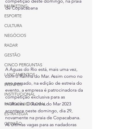
competição deste domingo, na praia 
MARKETING
de Copacabana
ESPORTE
CULTURA
NEGÓCIOS
RADAR
GESTÃO
CINCO PERGUNTAS
A Águas do Rio está, mais uma vez, 
LANÇAMENTOS
com o Rainha do Mar. Assim como no 
ano passado, na edição de estreia do 
EVENTOS
evento, a empresa é patrocinadora da 
INSTITUCIONAL
competição exclusiva para as 
mulheres. O Rainha do Mar 2023 
PATROCÍNIO GLOBAL
acontece neste domingo, dia 29, 
ESTRATÉGIA
novamente na praia de Copacabana. 
OPINIÃO
As últimas vagas para as nadadoras 