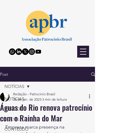
Post
NOTÍCIAS
Redação - Patrocinio Brasil
NOTÍCIAS
26 de jan. de 2023
3 min de leitura
Águas do Rio renova patrocínio
ARTIGOS
com o Rainha do Mar
SOCIAL
Empresa marca presença na 
CONTEÚDO