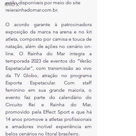
estão disponíveis por meio do site 
RAIO X
reierainhadomar.com.br.
O acordo garante à patrocinadora 
exposição da marca na arena e no kit 
atleta, composto por camisa e touca de 
natação, além de ações no cenário on-
line. O Rainha do Mar integra a 
temporada 2023 de eventos do “Verão 
Espetacular”, com transmissão ao vivo 
da TV Globo, atração no programa 
Esporte Espetacular. Com staff 
feminino em sua grande maioria, o 
evento faz parte do calendário do 
Circuito Rei e Rainha do Mar, 
promovido pela Effect Sport e que há 
14 anos promove a atletas profissionais 
e amadores incrível experiência em 
belos cenários no litoral brasileiro.