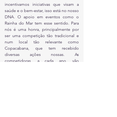
incentivamos iniciativas que visam a 
saúde e o bem-estar, isso está no nosso 
DNA. O apoio em eventos como o 
Rainha do Mar tem esse sentido. Para 
nós é uma honra, principalmente por 
ser uma competição tão tradicional e 
num local tão relevante como 
Copacabana, que tem recebido 
diversas ações nossas. As 
competidoras, a cada ano, vão 
perceber as melhorias e, com certeza, 
serão multiplicadoras da nossa 
mensagem da importância de cuidar 
do meio ambiente”, disse o presidente 
da Águas do Rio, Alexandre Bianchini.
Serviço – Rainha do Mar 2023
Data: 29 de janeiro de 2023, domingo