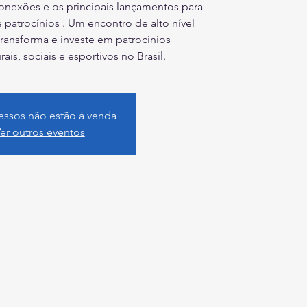
onexões e os principais lançamentos para
patrocínios . Um encontro de alto nível
transforma e investe em patrocínios
rais, sociais e esportivos no Brasil.
essos não estão à venda
er outros eventos