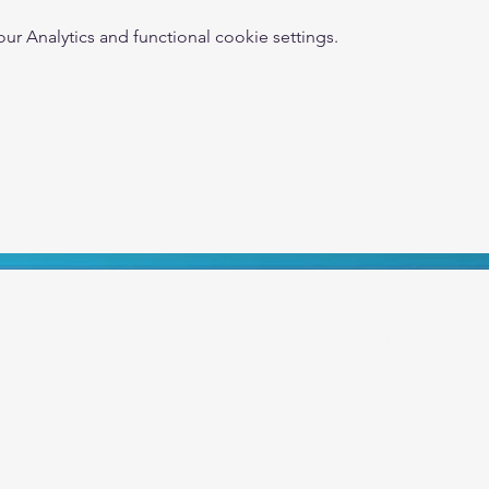
 Analytics and functional cookie settings.
APBR - Associação Patrocínio Brasil
Avenida Paulista 302 - São Paulo - SP
marketing@patrociniobrasil.com
11 99701 2767
POLÍTICAS DE TROCA, DEVOLUÇÃO E REEMBOLSO