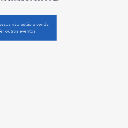
essos não estão à venda
er outros eventos