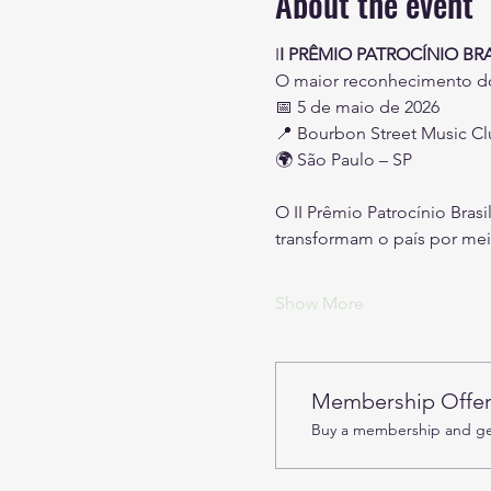
About the event
I
I PRÊMIO PATROCÍNIO BRAS
O maior reconhecimento do
📅 5 de maio de 2026
📍 Bourbon Street Music Cl
🌍 São Paulo – SP
O II Prêmio Patrocínio Bras
transformam o país por meio
Show More
Membership Offe
Buy a membership and get